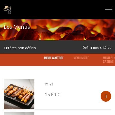
Les Menus
Critères non définis
Définir mes critères
MENU YAKITORI
MENU MIXTE
MENU SUS
SASHIMI
Y1.Y1
15.60 €