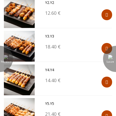
Y2.Y2
12.60 €
Y3.Y3
18.40 €
Précédent
Suivant
Y4.Y4
14.40 €
Y5.Y5
21.40 €